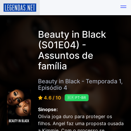
Beauty in Black
(S01E04) -
Assuntos de
família
Beauty in Black - Temporada 1,
Episódio 4
4.6 / 10
🇧🇷 PT-BR
Sinopse:
Olivia joga duro para proteger os
filhos. Angel faz uma proposta ousada
a Kimmie. Com o processo se