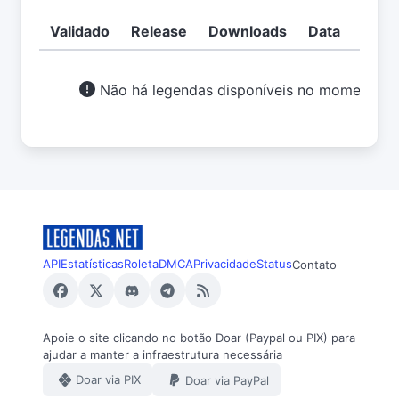
Validado
Release
Downloads
Data
Usuá
Não há legendas disponíveis no momento.
API
Estatísticas
Roleta
DMCA
Privacidade
Status
Contato
Apoie o site clicando no botão Doar (Paypal ou PIX) para
ajudar a manter a infraestrutura necessária
Doar via PIX
Doar via PayPal