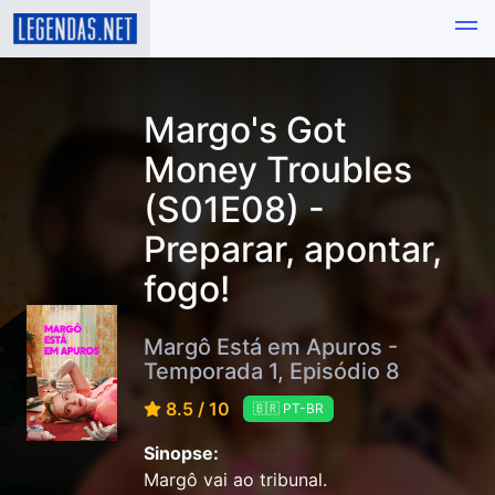
Margo's Got
Money Troubles
(S01E08) -
Preparar, apontar,
fogo!
Margô Está em Apuros -
Temporada 1, Episódio 8
8.5 / 10
🇧🇷 PT-BR
Sinopse:
Margô vai ao tribunal.