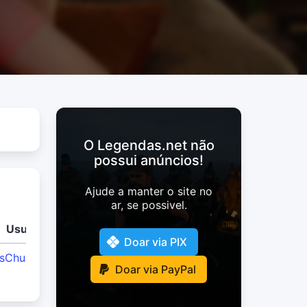
O Legendas.net não
possui anúncios!
Ajude a manter o site no
ar, se possivel.
Usuário
Doar via PIX
sChulosTeam
Doar via PayPal