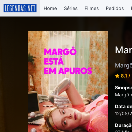
Home
Séries
Filmes
Pedidos
Mar
Margô
8.1 /
Sinops
Margô e
Data d
12/05/
Duraçã