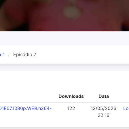
 1
Episódio 7
Downloads
Data
S01E07.1080p.WEB.h264-
122
12/05/2026
Lo
22:16