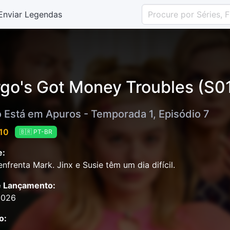
Enviar Legendas
go's Got Money Troubles (S01
 Está em Apuros - Temporada 1, Episódio 7
 10
🇧🇷 PT-BR
e:
nfrenta Mark. Jinx e Susie têm um dia difícil.
e Lançamento:
2026
o: