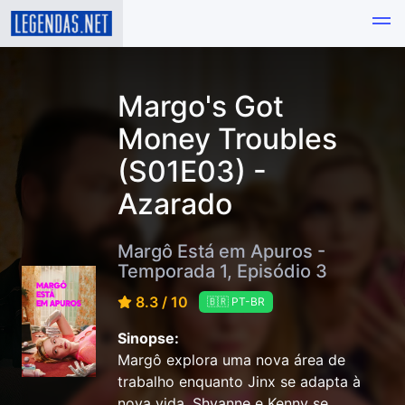
Margo's Got
Money Troubles
(S01E03) -
Azarado
Margô Está em Apuros -
Temporada 1, Episódio 3
8.3 / 10
🇧🇷 PT-BR
Sinopse:
Margô explora uma nova área de
trabalho enquanto Jinx se adapta à
nova vida. Shyanne e Kenny se