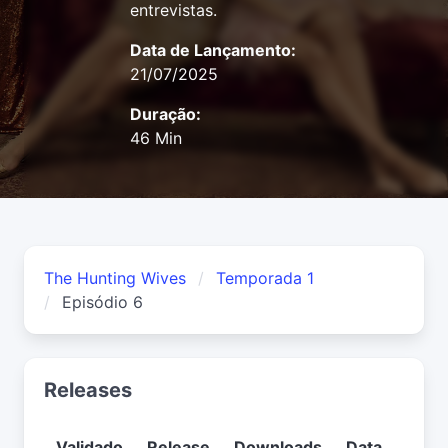
entrevistas.
Data de Lançamento:
21/07/2025
Duração:
46 Min
The Hunting Wives
Temporada 1
Episódio 6
Releases
Validado
Release
Downloads
Data
Usuá