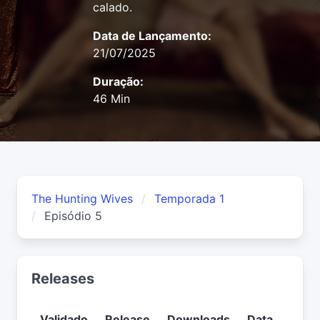
calado.
Data de Lançamento:
21/07/2025
Duração:
46 Min
The Hunting Wives
Temporada 1
Episódio 5
Releases
Validado
Release
Downloads
Data
Usuá