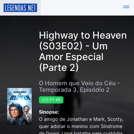
Highway to Heaven
(S03E02) - Um
Amor Especial
(Parte 2)
O Homem que Veio do Céu -
Temporada 3, Episódio 2
🇧🇷 PT-BR
Sinopse:
O amigo de Jonathan e Mark, Scotty,
quer adotar o menino com Síndrome
de Down. Uma batalha pela custódia