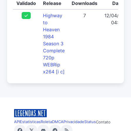
Validado
Release
Downloads
Data
Highway
7
12/04/2026
to
04:49
Heaven
1984
Season 3
Complete
720p
WEBRip
x264 [i c]
API
Estatísticas
Roleta
DMCA
Privacidade
Status
Contato