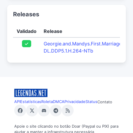
Releases
Validado
Release
Georgie.and.Mandys.First.Marriage.S
DL.DDP5.1.H.264-NTb
API
Estatísticas
Roleta
DMCA
Privacidade
Status
Contato
Apoie o site clicando no botão Doar (Paypal ou PIX) para
ajudar a manter a infraestrutura necessária