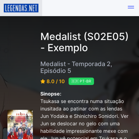
Medalist (S02E05)
- Exemplo
Medalist - Temporada 2,
Episódio 5
8.0 / 10
🇧🇷 PT-BR
Sinopse:
Tsukasa se encontra numa situação
inusitada ao patinar com as lendas
Jun Yodaka e Shinichiro Sonidori. Ver
Jun se deslocar no gelo com uma
habilidade impressionante mexe com
ele. Jun vê potencial em Tsukasa e o