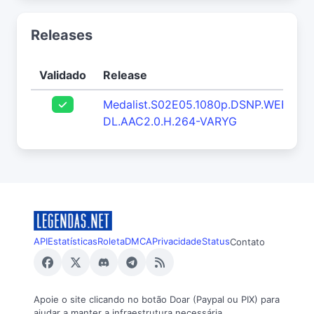
Releases
Validado
Release
Medalist.S02E05.1080p.DSNP.WEB-
DL.AAC2.0.H.264-VARYG
API
Estatísticas
Roleta
DMCA
Privacidade
Status
Contato
Apoie o site clicando no botão Doar (Paypal ou PIX) para
ajudar a manter a infraestrutura necessária