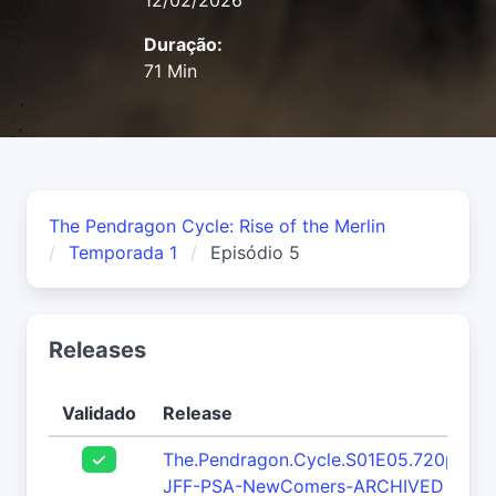
12/02/2026
Duração:
71 Min
The Pendragon Cycle: Rise of the Merlin
Temporada 1
Episódio 5
Releases
Validado
Release
The.Pendragon.Cycle.S01E05.720p.WE
JFF-PSA-NewComers-ARCHIVED