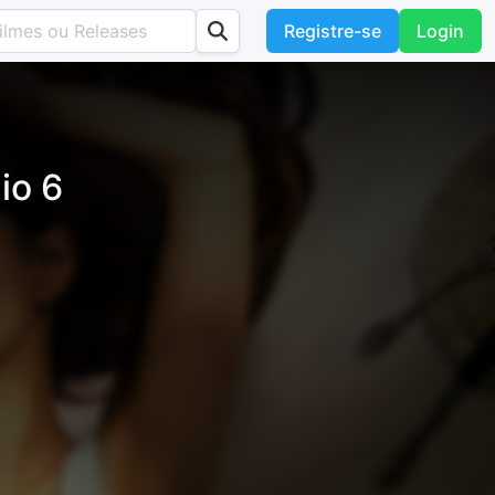
Registre-se
Login
io 6