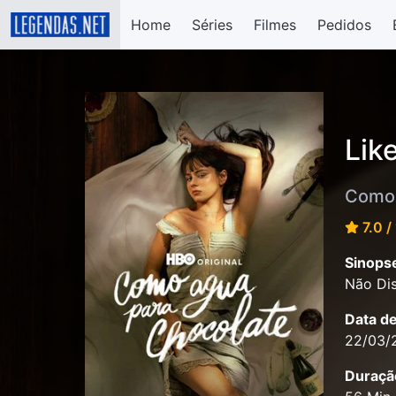
Home
Séries
Filmes
Pedidos
Lik
Como 
7.0 /
Sinops
Não Dis
Data d
22/03/
Duraçã