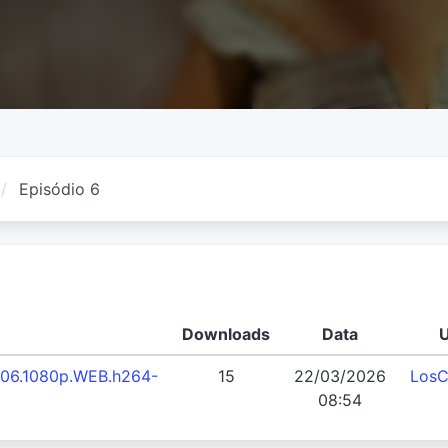
Episódio 6
Downloads
Data
U
2E06.1080p.WEB.h264-
15
22/03/2026
LosC
08:54