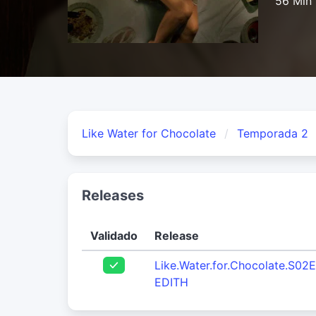
56 Min
Like Water for Chocolate
Temporada 2
Releases
Validado
Release
Like.Water.for.Chocolate.S0
EDITH