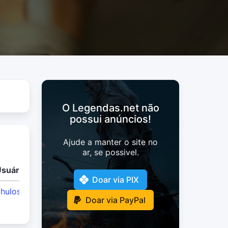
O Legendas.net não
possui anúncios!
Ajude a manter o site no
ar, se possivel.
suário
Doar via PIX
hulosTeam
Doar via PayPal