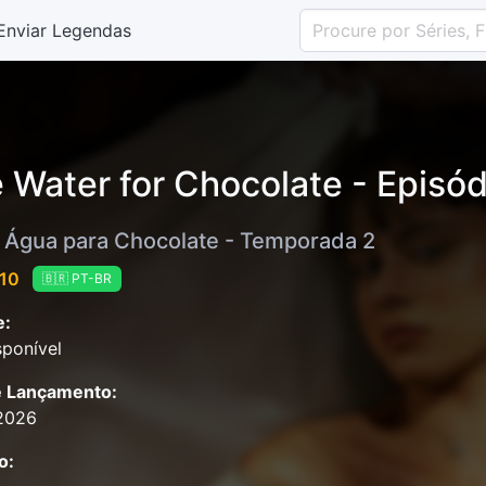
Enviar Legendas
e Water for Chocolate - Episód
Água para Chocolate - Temporada 2
 10
🇧🇷 PT-BR
e:
ponível
e Lançamento:
2026
o: