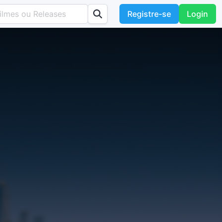
Registre-se
Login