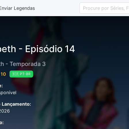
Enviar Legendas
beth - Episódio 14
th - Temporada 3
 10
🇧🇷 PT-BR
e:
ponível
e Lançamento:
2026
o: