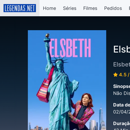
Home
Séries
Filmes
Pedidos
Els
Elsbe
4.5 /
Sinops
Não Dis
Data d
02/04/
Duraçã