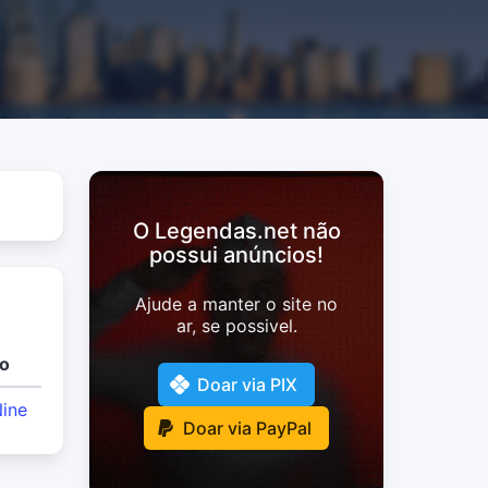
O Legendas.net não
possui anúncios!
Ajude a manter o site no
ar, se possivel.
o
Doar via PIX
ine
Doar via PayPal