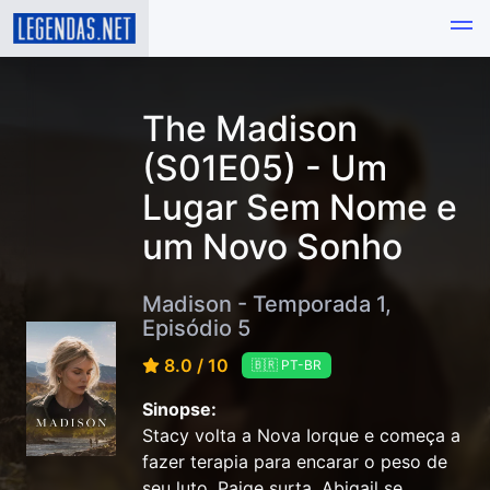
The Madison
(S01E05) - Um
Lugar Sem Nome e
um Novo Sonho
Madison - Temporada 1,
Episódio 5
8.0 / 10
🇧🇷 PT-BR
Sinopse:
Stacy volta a Nova Iorque e começa a
fazer terapia para encarar o peso de
seu luto. Paige surta, Abigail se