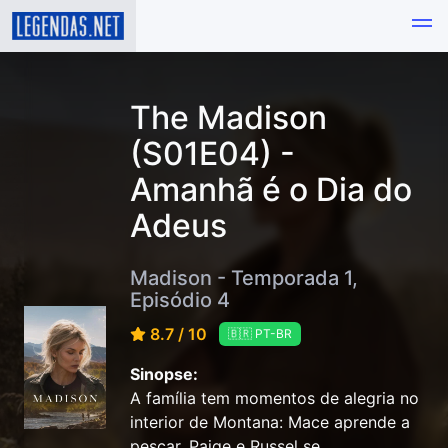
The Madison
(S01E04) -
Amanhã é o Dia do
Adeus
Madison - Temporada 1,
Episódio 4
8.7 / 10
🇧🇷 PT-BR
Sinopse:
A família tem momentos de alegria no
interior de Montana: Mace aprende a
pescar, Paige e Russel se