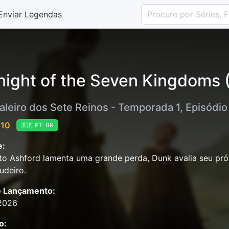
Enviar Legendas
night of the Seven Kingdoms
aleiro dos Sete Reinos - Temporada 1, Episódio
 10
🇧🇷 PT-BR
e:
o Ashford lamenta uma grande perda, Dunk avalia seu pr
udeiro.
e Lançamento:
2026
o: