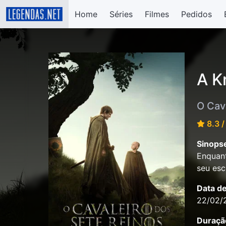
Home
Séries
Filmes
Pedidos
A K
O Cav
8.3 /
Sinops
Enquant
seu esc
Data d
22/02/
Duraçã