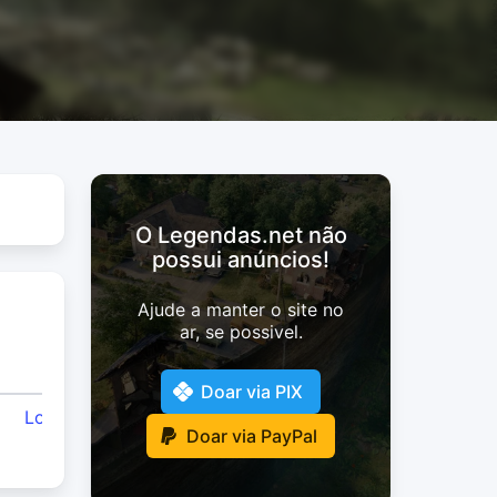
O Legendas.net não
possui anúncios!
Ajude a manter o site no
ar, se possivel.
Usuário
Doar via PIX
LosChulosTeam
Doar via PayPal