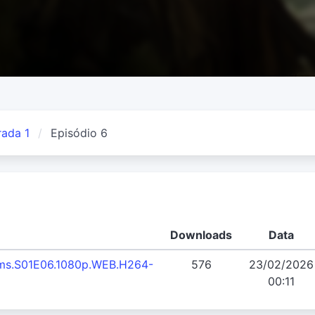
ada 1
Episódio 6
Downloads
Data
oms.S01E06.1080p.WEB.H264-
576
23/02/2026
00:11