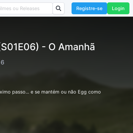
Registre-se
Login
 (S01E06) - O Amanhã
 6
óximo passo... e se mantém ou não Egg como