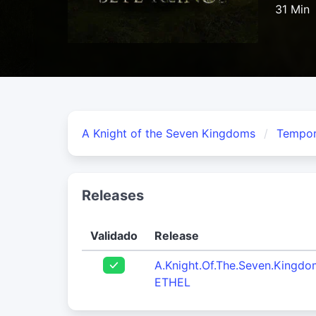
31 Min
A Knight of the Seven Kingdoms
Tempor
Releases
Validado
Release
A.Knight.Of.The.Seven.Kingd
ETHEL