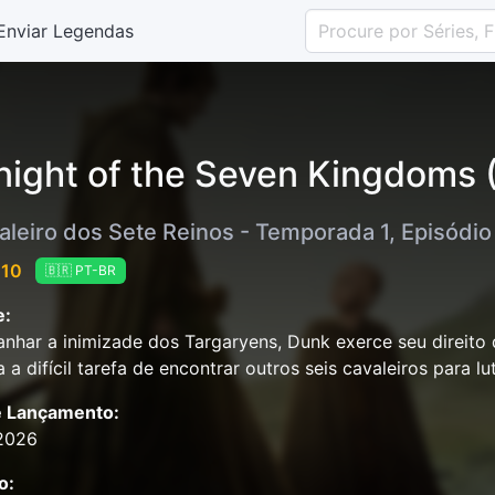
Enviar Legendas
night of the Seven Kingdoms 
aleiro dos Sete Reinos - Temporada 1, Episódio
 10
🇧🇷 PT-BR
e:
nhar a inimizade dos Targaryens, Dunk exerce seu direito
a a difícil tarefa de encontrar outros seis cavaleiros para lu
e Lançamento:
2026
o: