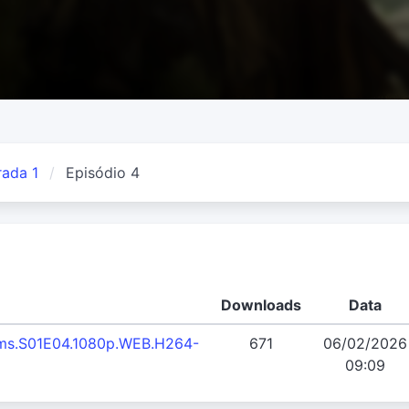
ada 1
Episódio 4
Downloads
Data
oms.S01E04.1080p.WEB.H264-
671
06/02/2026
09:09