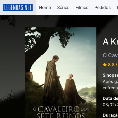
Home
Séries
Filmes
Pedidos
A K
O Cav
8.8 /
Sinops
Após ga
enfrent
Data d
08/02/
Duraçã