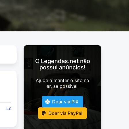
O Legendas.net não
possui anúncios!
Ajude a manter o site no
ar, se possivel.
Usuário
Doar via PIX
LosChulosTeam
Doar via PayPal