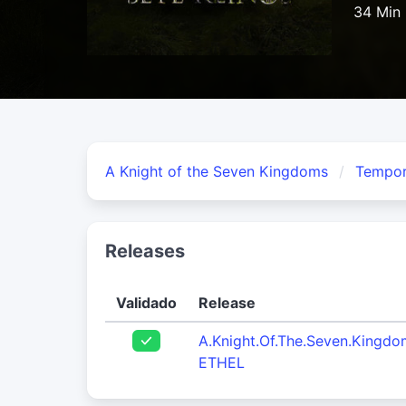
34 Min
A Knight of the Seven Kingdoms
Tempor
Releases
Validado
Release
A.Knight.Of.The.Seven.Kingd
ETHEL