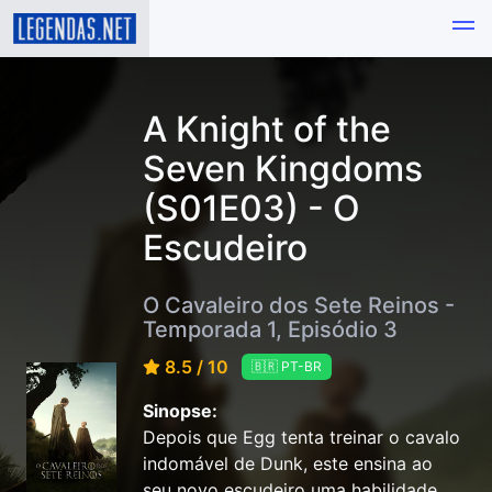
A Knight of the
Seven Kingdoms
(S01E03) - O
Escudeiro
O Cavaleiro dos Sete Reinos -
Temporada 1, Episódio 3
8.5 / 10
🇧🇷 PT-BR
Sinopse:
Depois que Egg tenta treinar o cavalo
indomável de Dunk, este ensina ao
seu novo escudeiro uma habilidade