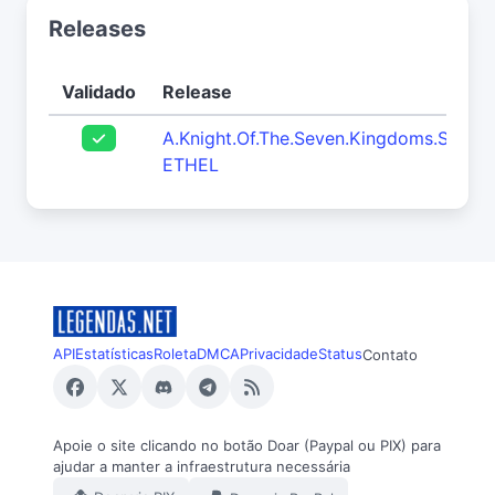
Releases
Validado
Release
A.Knight.Of.The.Seven.Kingdoms.S01E
ETHEL
API
Estatísticas
Roleta
DMCA
Privacidade
Status
Contato
Apoie o site clicando no botão Doar (Paypal ou PIX) para
ajudar a manter a infraestrutura necessária