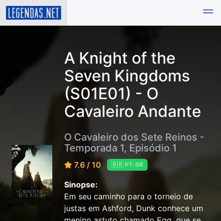
A Knight of the
Seven Kingdoms
(S01E01) - O
Cavaleiro Andante
O Cavaleiro dos Sete Reinos -
Temporada 1, Episódio 1
7.6 / 10
🇧🇷 PT-BR
Sinopse:
Em seu caminho para o torneio de
justas em Ashford, Dunk conhece um
menino astuto chamado Egg, que se