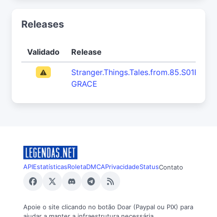
Releases
Validado
Release
Stranger.Things.Tales.from.85.S01E10.
GRACE
API
Estatísticas
Roleta
DMCA
Privacidade
Status
Contato
Apoie o site clicando no botão Doar (Paypal ou PIX) para
ajudar a manter a infraestrutura necessária