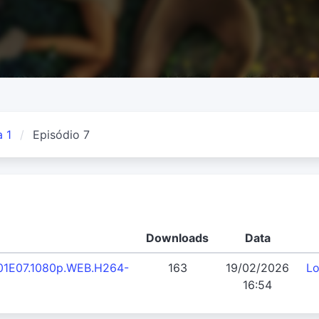
 1
Episódio 7
Downloads
Data
.S01E07.1080p.WEB.H264-
163
19/02/2026
L
16:54