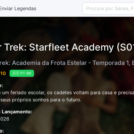
Enviar Legendas
r Trek: Starfleet Academy (S0
rek: Academia da Frota Estelar - Temporada 1, 
 10
🇧🇷 PT-BR
e:
 um feriado escolar, os cadetes voltam para casa e precis
 seus próprios sonhos para o futuro.
e Lançamento:
2026
o: