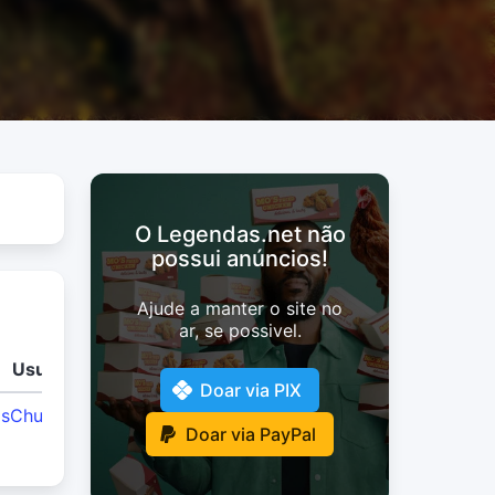
O Legendas.net não
possui anúncios!
Ajude a manter o site no
ar, se possivel.
Usuário
Doar via PIX
osChulosTeam
Doar via PayPal