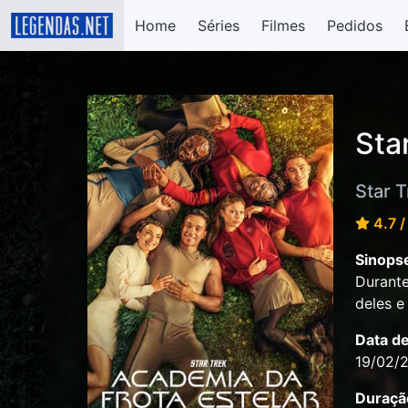
Home
Séries
Filmes
Pedidos
Sta
Star T
4.7 /
Sinops
Durante
deles e
Data d
19/02/
Duraçã