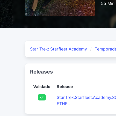
55 Min
Star Trek: Starfleet Academy
Temporada
Releases
Validado
Release
Star.Trek.Starfleet.Academy
ETHEL