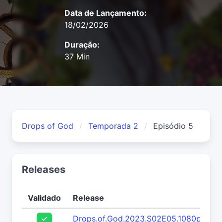
Data de Lançamento:
18/02/2026
Duração:
37 Min
Drops of God
Temporada 2
Episódio 5
Releases
Validado
Release
Drops.of.God.2023.S02E05.1080p.WEB