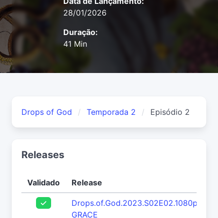
Data de Lançamento:
28/01/2026
Duração:
41 Min
Drops of God
Temporada 2
Episódio 2
Releases
Validado
Release
Drops.of.God.2023.S02E02.1080p.WEB
GRACE