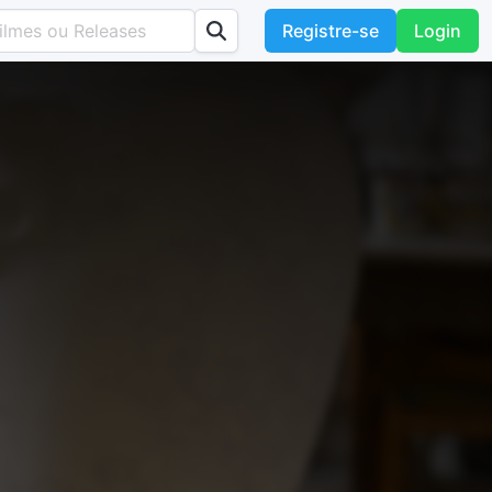
Registre-se
Login