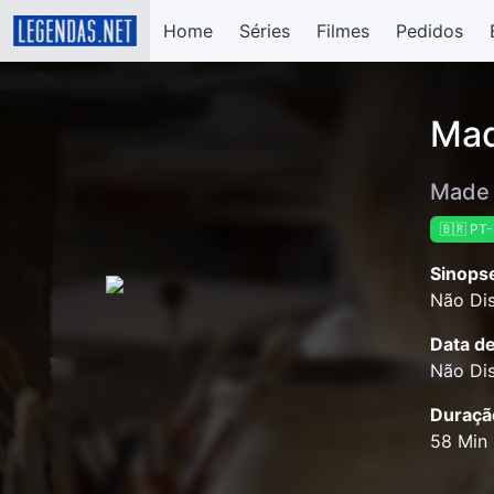
Home
Séries
Filmes
Pedidos
Mad
Made 
🇧🇷 PT
Sinops
Não Dis
Data d
Não Dis
Duraçã
58 Min