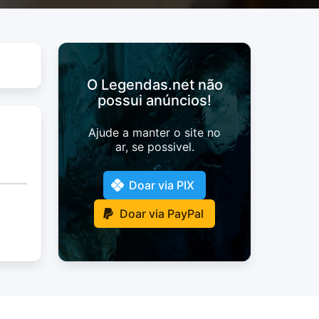
O Legendas.net não
possui anúncios!
Ajude a manter o site no
ar, se possivel.
Doar via PIX
Doar via PayPal