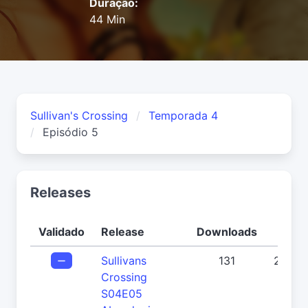
Duração:
44 Min
Sullivan's Crossing
Temporada 4
Episódio 5
Releases
Validado
Release
Downloads
Da
Sullivans
131
21/04
Crossing
09:
S04E05