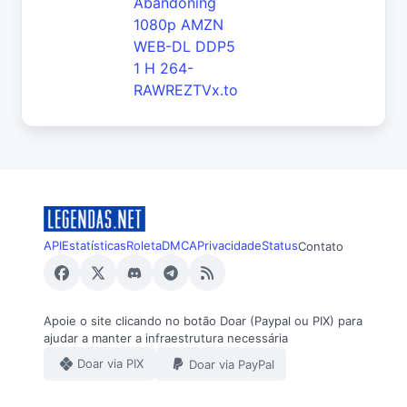
Abandoning
1080p AMZN
WEB-DL DDP5
1 H 264-
RAWREZTVx.to
API
Estatísticas
Roleta
DMCA
Privacidade
Status
Contato
Apoie o site clicando no botão Doar (Paypal ou PIX) para
ajudar a manter a infraestrutura necessária
Doar via PIX
Doar via PayPal