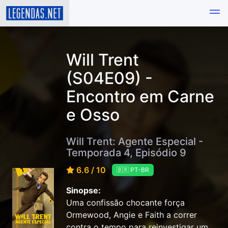
Will Trent
(S04E09) -
Encontro em Carne
e Osso
Will Trent: Agente Especial -
Temporada 4, Episódio 9
6.6 / 10
🇧🇷 PT-BR
Sinopse:
Uma confissão chocante força
Ormewood, Angie e Faith a correr
contra o tempo para reinvestigar um