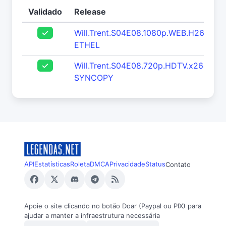
Validado
Release
Will.Trent.S04E08.1080p.WEB.H264-
ETHEL
Will.Trent.S04E08.720p.HDTV.x264-
SYNCOPY
API
Estatísticas
Roleta
DMCA
Privacidade
Status
Contato
Apoie o site clicando no botão Doar (Paypal ou PIX) para
ajudar a manter a infraestrutura necessária