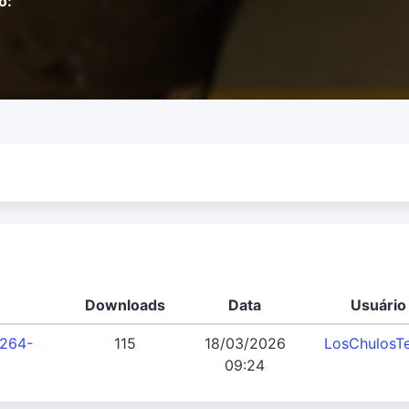
o:
Downloads
Data
Usuário
h264-
115
18/03/2026
LosChulosT
09:24