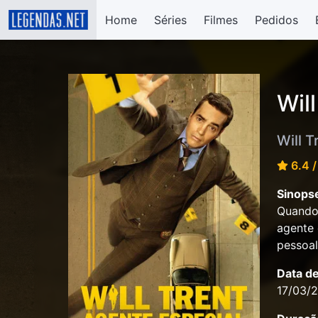
Home
Séries
Filmes
Pedidos
Will
Will T
6.4 /
Sinops
Quando 
agente 
pessoal
Data d
17/03/