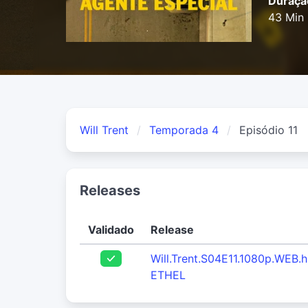
Duraçã
43 Min
Will Trent
Temporada 4
Episódio 11
Releases
Validado
Release
Will.Trent.S04E11.1080p.WEB.
ETHEL