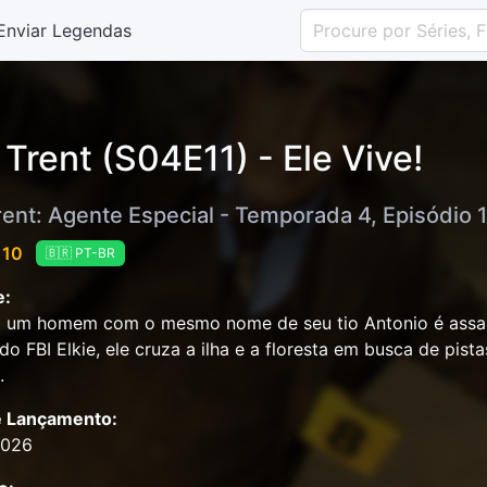
Enviar Legendas
 Trent (S04E11) - Ele Vive!
rent: Agente Especial - Temporada 4, Episódio 1
 10
🇧🇷 PT-BR
e:
um homem com o mesmo nome de seu tio Antonio é assassi
do FBI Elkie, ele cruza a ilha e a floresta em busca de pist
.
e Lançamento:
2026