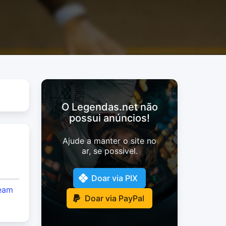
O Legendas.net não
possui anúncios!
Ajude a manter o site no
ar, se possivel.
Doar via PIX
eam
Doar via PayPal