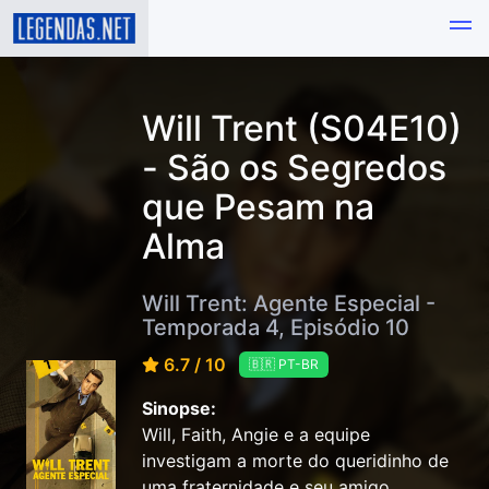
Will Trent (S04E10)
- São os Segredos
que Pesam na
Alma
Will Trent: Agente Especial -
Temporada 4, Episódio 10
6.7 / 10
🇧🇷 PT-BR
Sinopse:
Will, Faith, Angie e a equipe
investigam a morte do queridinho de
uma fraternidade e seu amigo.