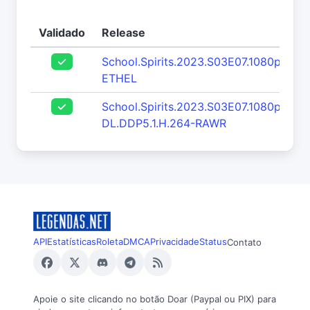
Validado
Release
School.Spirits.2023.S03E07.1080p.WEB
ETHEL
School.Spirits.2023.S03E07.1080p.AM
DL.DDP5.1.H.264-RAWR
API
Estatísticas
Roleta
DMCA
Privacidade
Status
Contato
Apoie o site clicando no botão Doar (Paypal ou PIX) para