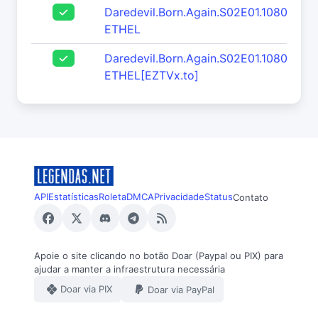
Daredevil.Born.Again.S02E01.1080p.W
ETHEL
Daredevil.Born.Again.S02E01.1080p.WE
ETHEL[EZTVx.to]
API
Estatísticas
Roleta
DMCA
Privacidade
Status
Contato
Apoie o site clicando no botão Doar (Paypal ou PIX) para
ajudar a manter a infraestrutura necessária
Doar via PIX
Doar via PayPal