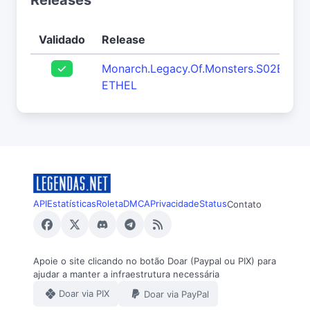
Releases
Validado
Release
Monarch.Legacy.Of.Monsters.S02E02.
ETHEL
API
Estatísticas
Roleta
DMCA
Privacidade
Status
Contato
Apoie o site clicando no botão Doar (Paypal ou PIX) para
ajudar a manter a infraestrutura necessária
Doar via PIX
Doar via PayPal