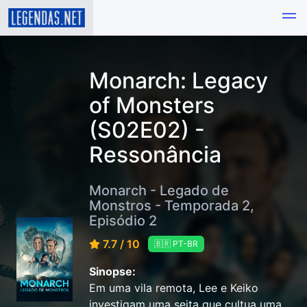
Monarch: Legacy
of Monsters
(S02E02) -
Ressonância
Monarch - Legado de
Monstros - Temporada 2,
Episódio 2
7.7 / 10
🇧🇷 PT-BR
Sinopse:
Em uma vila remota, Lee e Keiko
investigam uma seita que cultua uma