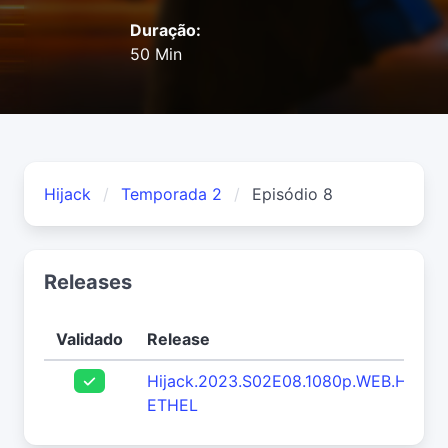
Duração:
50 Min
Hijack
Temporada 2
Episódio 8
Releases
Validado
Release
Hijack.2023.S02E08.1080p.WEB.H264-
ETHEL