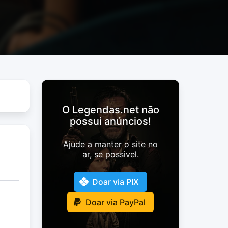
O Legendas.net não
possui anúncios!
Ajude a manter o site no
ar, se possivel.
Doar via PIX
Doar via PayPal