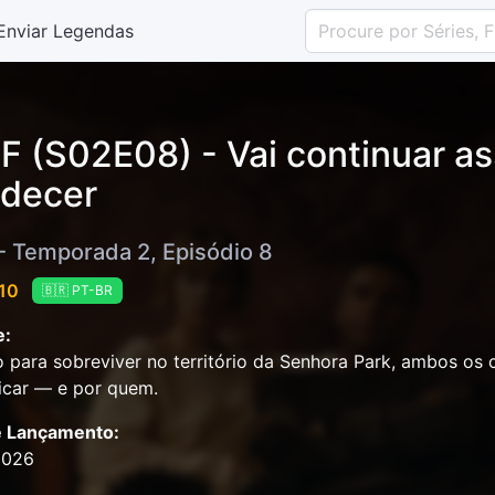
Enviar Legendas
F (S02E08) - Vai continuar as
decer
 - Temporada 2, Episódio 8
 10
🇧🇷 PT-BR
e:
 para sobreviver no território da Senhora Park, ambos os 
ficar — e por quem.
e Lançamento:
2026