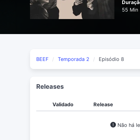
Duraçã
55 Min
BEEF
Temporada 2
Episódio 8
Releases
Validado
Release
Não há le