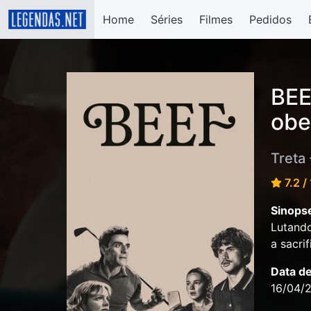
Home
Séries
Filmes
Pedidos
BEE
obe
Treta
7.2 /
Sinops
Lutando
a sacri
Data d
16/04/