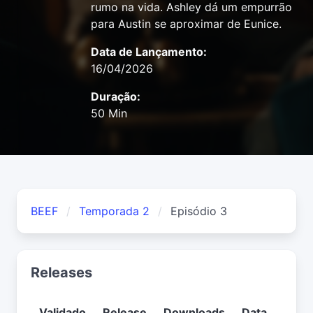
rumo na vida. Ashley dá um empurrão
para Austin se aproximar de Eunice.
Data de Lançamento:
16/04/2026
Duração:
50 Min
BEEF
Temporada 2
Episódio 3
Releases
Validado
Release
Downloads
Data
Usuá