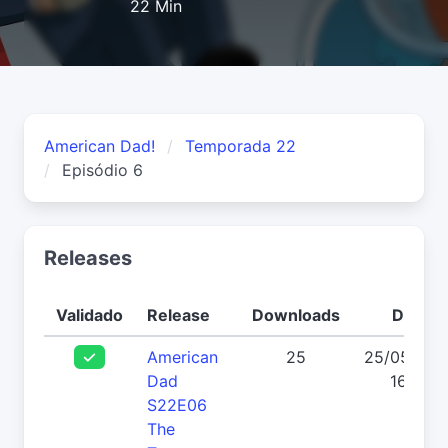
22 Min
American Dad!
Temporada 22
Episódio 6
Releases
Validado
Release
Downloads
Data
American
25
25/05/202
Dad
16:20
S22E06
The