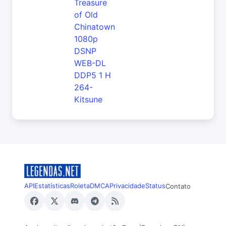
Treasure
of Old
Chinatown
1080p
DSNP
WEB-DL
DDP5 1 H
264-
Kitsune
API
Estatísticas
Roleta
DMCA
Privacidade
Status
Contato