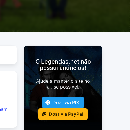
O Legendas.net não
possui anúncios!
Ajude a manter o site no
ar, se possivel.
Doar via PIX
eam
Doar via PayPal