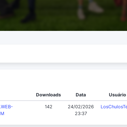
Downloads
Data
Usuário
P.WEB-
142
24/02/2026
LosChulosT
OM
23:37