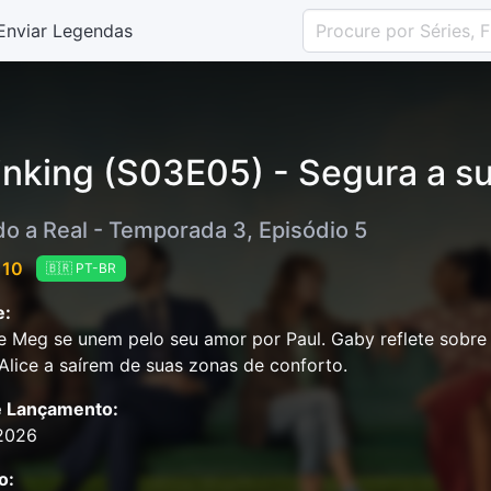
Enviar Legendas
inking (S03E05) - Segura a s
do a Real - Temporada 3, Episódio 5
 10
🇧🇷 PT-BR
e:
 Meg se unem pelo seu amor por Paul. Gaby reflete sobre 
Alice a saírem de suas zonas de conforto.
e Lançamento:
2026
o: