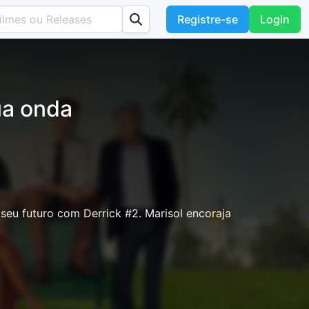
Registre-se
Login
ua onda
seu futuro com Derrick #2. Marisol encoraja