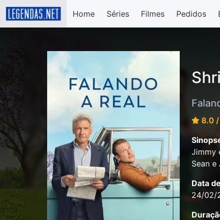
Home
Séries
Filmes
Pedidos
Shr
Falan
8.0 /
Sinops
Jimmy e
Sean e 
Data d
24/02/
Duraçã