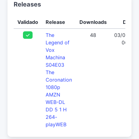
Releases
Validado
Release
Downloads
Data
The
48
03/06/20
Legend of
06:26
Vox
Machina
S04E03
The
Coronation
1080p
AMZN
WEB-DL
DD 5 1 H
264-
playWEB