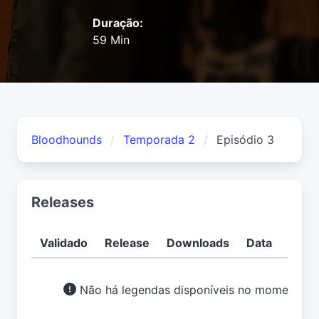
Duração:
59 Min
Bloodhounds
Temporada 2
Episódio 3
Releases
Validado
Release
Downloads
Data
Usuá
Não há legendas disponíveis no momento.