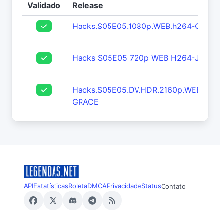
Validado
Release
Hacks.S05E05.1080p.WEB.h264-GRAC
Hacks S05E05 720p WEB H264-JFF
Hacks.S05E05.DV.HDR.2160p.WEB.h26
GRACE
API
Estatísticas
Roleta
DMCA
Privacidade
Status
Contato