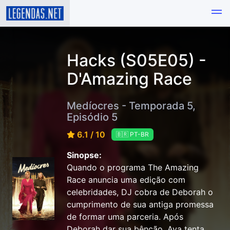
Hacks (S05E05) -
D'Amazing Race
Medíocres - Temporada 5,
Episódio 5
6.1 / 10
🇧🇷 PT-BR
Sinopse:
Quando o programa The Amazing
Race anuncia uma edição com
celebridades, DJ cobra de Deborah o
cumprimento de sua antiga promessa
de formar uma parceria. Após
Deborah dar sua bênção, Ava tenta