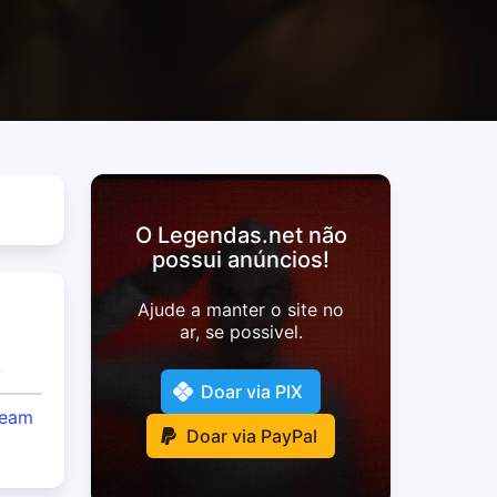
O Legendas.net não
possui anúncios!
Ajude a manter o site no
ar, se possivel.
o
Doar via PIX
Team
Doar via PayPal