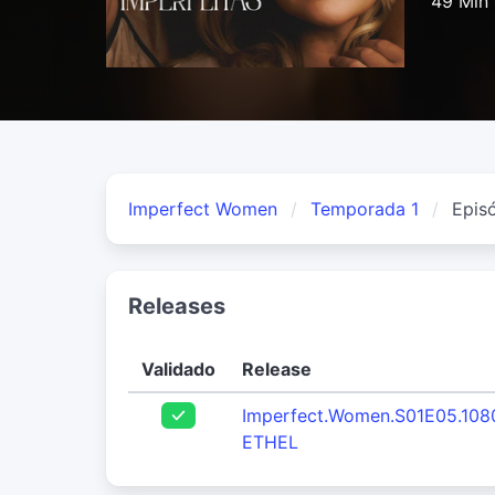
49 Min
Imperfect Women
Temporada 1
Epis
Releases
Validado
Release
Imperfect.Women.S01E05.10
ETHEL