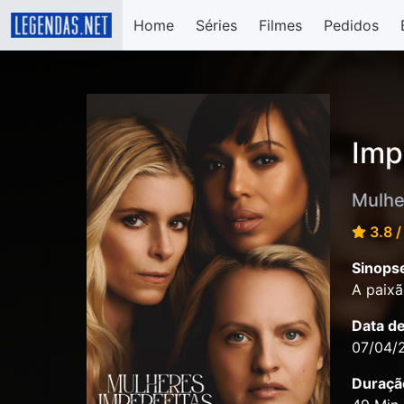
Home
Séries
Filmes
Pedidos
Imp
Mulhe
3.8 /
Sinops
A paixã
Data d
07/04/
Duraçã