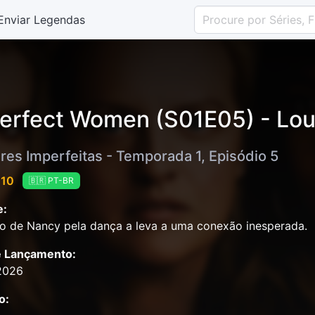
Enviar Legendas
erfect Women (S01E05) - Lou
res Imperfeitas - Temporada 1, Episódio 5
 10
🇧🇷 PT-BR
e:
o de Nancy pela dança a leva a uma conexão inesperada.
e Lançamento:
2026
o: