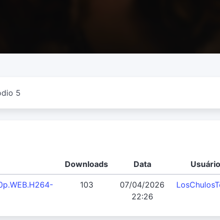
ódio 5
Downloads
Data
Usuári
80p.WEB.H264-
103
07/04/2026
LosChulos
22:26