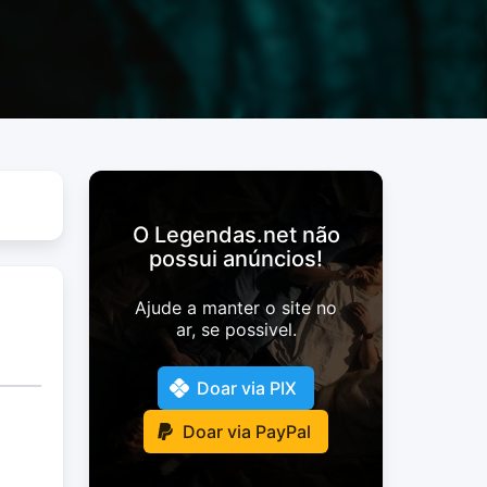
O Legendas.net não
possui anúncios!
Ajude a manter o site no
ar, se possivel.
Doar via PIX
Doar via PayPal