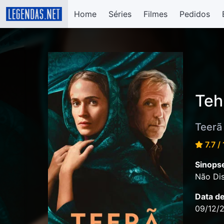
Home
Séries
Filmes
Pedidos
Teh
Teerã
7.7 /
Sinops
Não Dis
Data d
09/12/