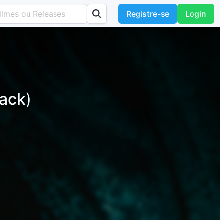
Registre-se
Login
ack)