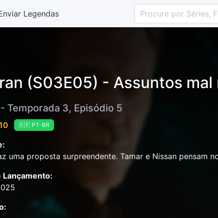
Enviar Legendas
ran (S03E05) - Assuntos mal 
 - Temporada 3, Episódio 5
 10
🇧🇷 PT-BR
e:
az uma proposta surpreendente. Tamar e Nissan pensam no
e Lançamento:
2025
o: