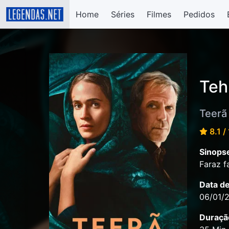
Home
Séries
Filmes
Pedidos
Teh
Teerã
8.1 /
Sinops
Faraz f
Data d
06/01/
Duraçã