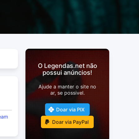
O Legendas.net não
possui anúncios!
Ajude a manter o site no
ar, se possivel.
Doar via PIX
eam
Doar via PayPal