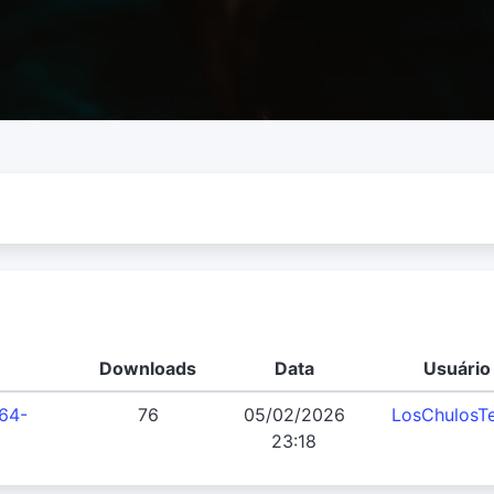
Downloads
Data
Usuário
64-
76
05/02/2026
LosChulosT
23:18