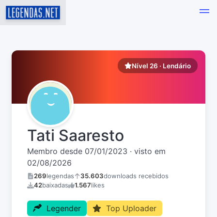
Nível 26 · Lendário
Tati Saaresto
Membro desde 07/01/2023 · visto em
02/08/2026
269
legendas
35.603
downloads recebidos
42
baixadas
1.567
likes
Legender
Top Uploader