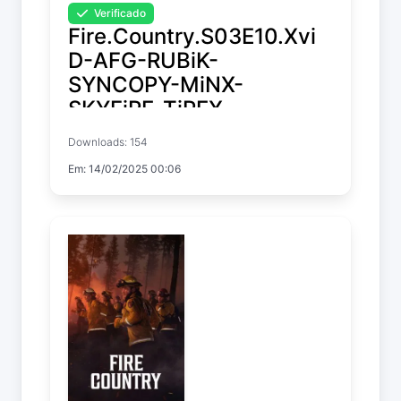
Verificado
Fire.Country.S03E10.Xvi
D-AFG-RUBiK-
SYNCOPY-MiNX-
SKYFiRE-TiPEX-
MeGusta-ETHEL-ELiTE-
Downloads: 154
PHOENiX-FLUX-Kitsune-
Em: 14/02/2025 00:06
NTb-DiRT
Fire Country
Temp. 3 EP. 10