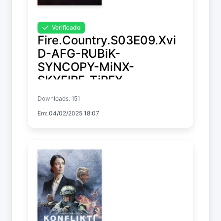
Verificado
Fire.Country.S03E09.Xvi
D-AFG-RUBiK-
SYNCOPY-MiNX-
SKYFIRE-TiPEX-
MeGusta-
Downloads: 151
SuccessfulCrab-ELiTE-
Em: 04/02/2025 18:07
FLUX-NTb-PHOENiX
Fire Country
Temp. 3 EP. 9