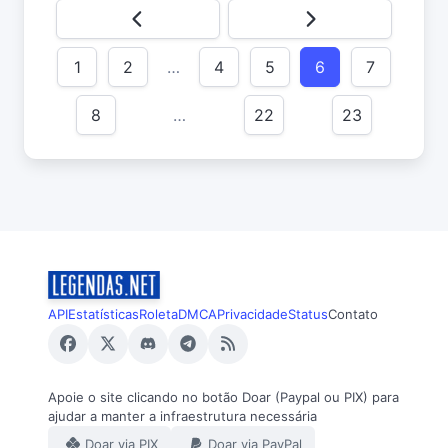
1
2
…
4
5
6
7
8
…
22
23
API
Estatísticas
Roleta
DMCA
Privacidade
Status
Contato
Apoie o site clicando no botão Doar (Paypal ou PIX) para
ajudar a manter a infraestrutura necessária
Doar via PIX
Doar via PayPal