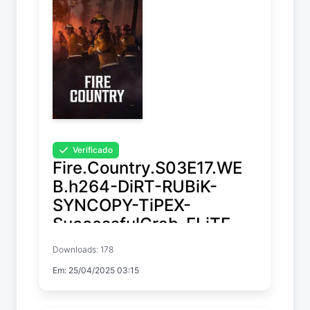
Verificado
Fire.Country.S03E17.WE
B.h264-DiRT-RUBiK-
SYNCOPY-TiPEX-
SuccessfulCrab-ELiTE-
mSD-NTb-MeGusta-
Downloads: 178
AFG
Em: 25/04/2025 03:15
Fire Country