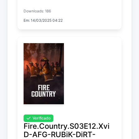
Downloads: 186
Fire Country
Em: 14/03/2025 04:22
Temp. 3 EP. 14
Verificado
Fire.Country.S03E12.Xvi
D-AFG-RUBiK-DiRT-