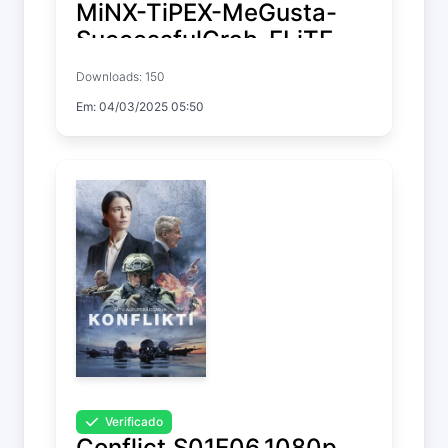
MiNX-TiPEX-MeGusta-
SuccessfulCrab-ELiTE-
NTb-PHOENiX
Downloads: 150
Em: 04/03/2025 05:50
Fire Country
Temp. 3 EP. 12
Verificado
Conflict.S01E06.1080p.