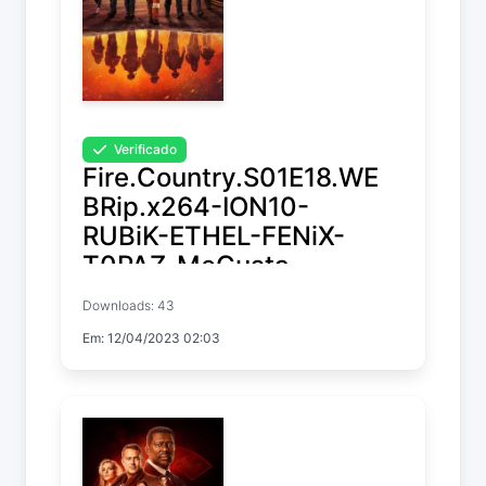
Verificado
Fire.Country.S01E18.WE
BRip.x264-ION10-
RUBiK-ETHEL-FENiX-
T0PAZ-MeGusta-
CAKES-ELiTE-NTb-
Downloads: 43
XEN0N
Em: 12/04/2023 02:03
Fire Country
Temp. 1 EP. 18