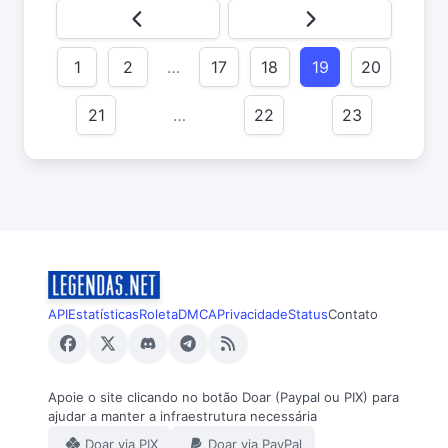
1
2
…
17
18
19
20
21
…
22
23
API
Estatísticas
Roleta
DMCA
Privacidade
Status
Contato
Apoie o site clicando no botão Doar (Paypal ou PIX) para
ajudar a manter a infraestrutura necessária
Doar via PIX
Doar via PayPal