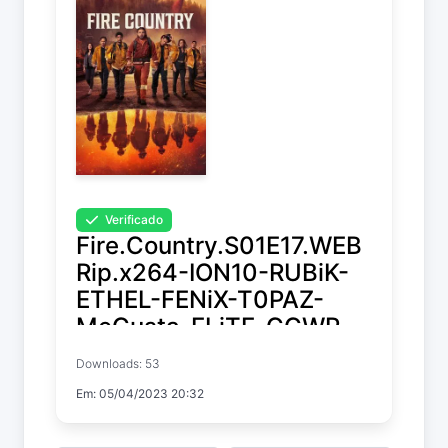
Verificado
Fire.Country.S01E17.WEB
Rip.x264-ION10-RUBiK-
ETHEL-FENiX-T0PAZ-
MeGusta-ELiTE-GGWP-
NTb-XEN0N
Downloads: 53
Em: 05/04/2023 20:32
Fire Country
Temp. 1 EP. 17