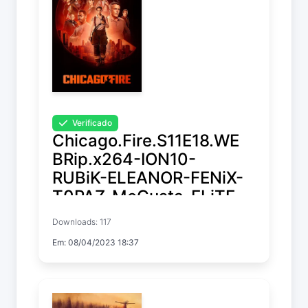
Verificado
Chicago.Fire.S11E18.WE
BRip.x264-ION10-
RUBiK-ELEANOR-FENiX-
T0PAZ-MeGusta-ELiTE-
XEN0N
Downloads: 117
Em: 08/04/2023 18:37
Chicago Fire
Temp. 11 EP. 18