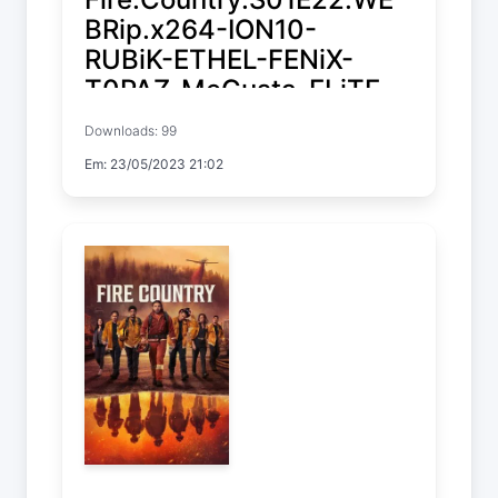
BRip.x264-ION10-
RUBiK-ETHEL-FENiX-
T0PAZ-MeGusta-ELiTE-
GGEZ-NTb-XEN0N
Downloads: 99
Em: 23/05/2023 21:02
Fire Country
Temp. 1 EP. 22