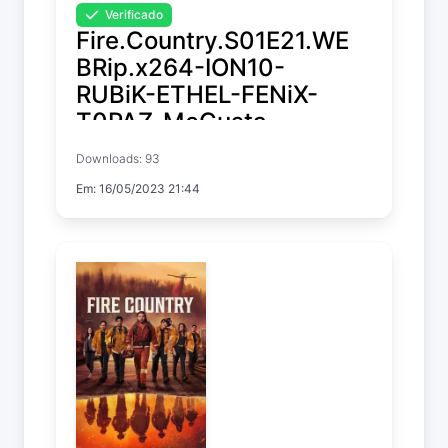
Verificado
Fire.Country.S01E21.WE
BRip.x264-ION10-
RUBiK-ETHEL-FENiX-
T0PAZ-MeGusta-
CAKES-ELiTE-GGEZ-
Downloads: 93
NTb-XEN0N
Em: 16/05/2023 21:44
Fire Country
Temp. 1 EP. 21