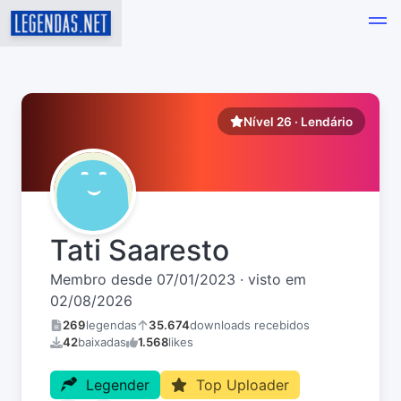
Nível 26 · Lendário
Tati Saaresto
Membro desde 07/01/2023 · visto em
02/08/2026
269
legendas
35.674
downloads recebidos
42
baixadas
1.568
likes
Legender
Top Uploader