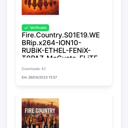
Verificado
Fire.Country.S01E19.WE
BRip.x264-ION10-
RUBiK-ETHEL-FENiX-
T0PAZ-MeGusta-ELiTE-
GGEZ-NTb-XEN0N
Downloads: 42
Em: 26/04/2023 15:57
Fire Country
Temp. 1 EP. 19