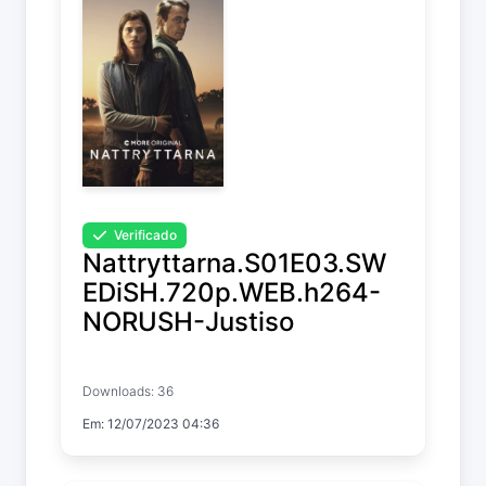
Verificado
Nattryttarna.S01E03.SW
EDiSH.720p.WEB.h264-
NORUSH-Justiso
Riding in Darkness
Downloads: 36
Temp. 1 EP. 3
Em: 12/07/2023 04:36