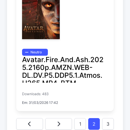
Neutro
Avatar.Fire.And.Ash.202
5.2160p.AMZN.WEB-
DL.DV.P5.DDP5.1.Atmos.
H265.MP4-BTM
Downloads: 483
Avatar: Fire and Ash
Em: 31/03/2026 17:42
1
2
3