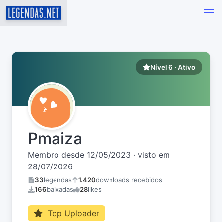
Nível 6 · Ativo
Pmaiza
Membro desde 12/05/2023 · visto em
28/07/2026
33
legendas
1.420
downloads recebidos
166
baixadas
28
likes
Top Uploader