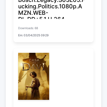
ucking.Politics.1080p.A
MZN.WEB-
DL.DD+5.1.H.264-
playWEB
Downloads: 68
Em: 03/04/2025 09:29
Bosch: Legacy
Temp. 3 EP. 5