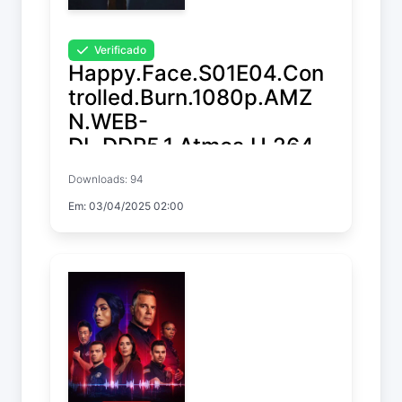
Verificado
Happy.Face.S01E04.Con
trolled.Burn.1080p.AMZ
N.WEB-
DL.DDP5.1.Atmos.H.264-
RAWR
Downloads: 94
Em: 03/04/2025 02:00
Happy Face
Temp. 1 EP. 4