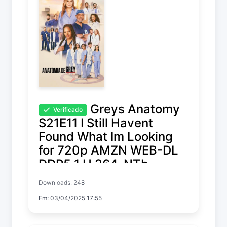
Greys Anatomy
Verificado
S21E11 I Still Havent
Found What Im Looking
for 720p AMZN WEB-DL
DDP5 1 H 264-NTb
Downloads: 248
Grey's Anatomy
Em: 03/04/2025 17:55
Temp. 21 EP. 11