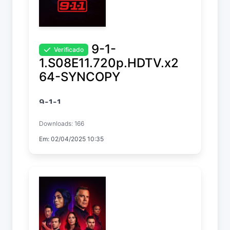
9-1-
Verificado
1.S08E11.720p.HDTV.x2
64-SYNCOPY
9-1-1
Temp. 8 EP. 11
Downloads: 166
Em: 02/04/2025 10:35