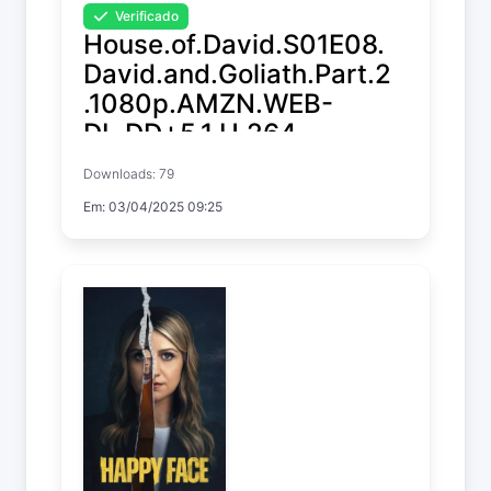
Verificado
House.of.David.S01E08.
David.and.Goliath.Part.2
.1080p.AMZN.WEB-
DL.DD+5.1.H.264-
playWEB
Downloads: 79
Em: 03/04/2025 09:25
House of David
Temp. 1 EP. 8