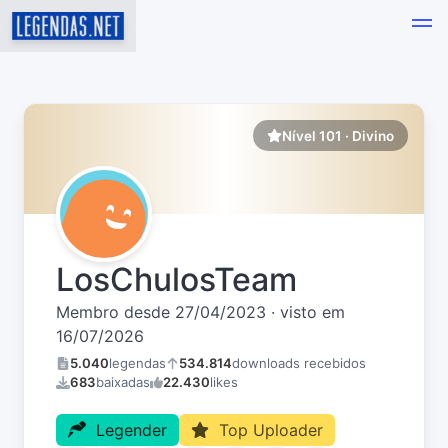
Nível 101 · Divino
LosChulosTeam
Membro desde 27/04/2023 · visto em
16/07/2026
5.040
legendas
534.814
downloads recebidos
683
baixadas
22.430
likes
Legender
Top Uploader