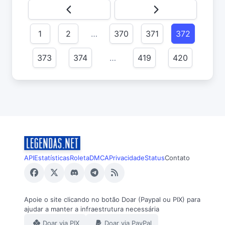
1
2
…
370
371
372
373
374
…
419
420
API
Estatísticas
Roleta
DMCA
Privacidade
Status
Contato
Apoie o site clicando no botão Doar (Paypal ou PIX) para
ajudar a manter a infraestrutura necessária
Doar via PIX
Doar via PayPal