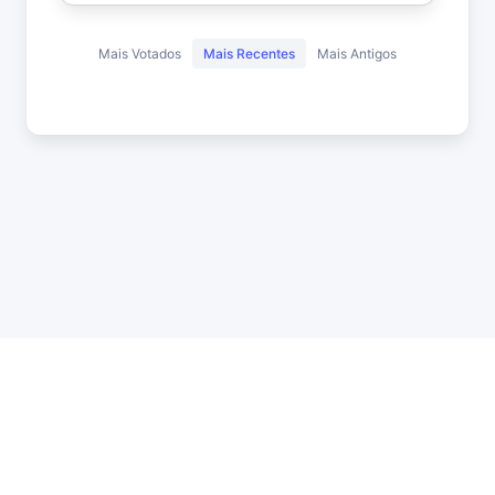
Mais Votados
Mais Recentes
Mais Antigos
API
Estatísticas
Roleta
DMCA
Privacidade
Status
Contato