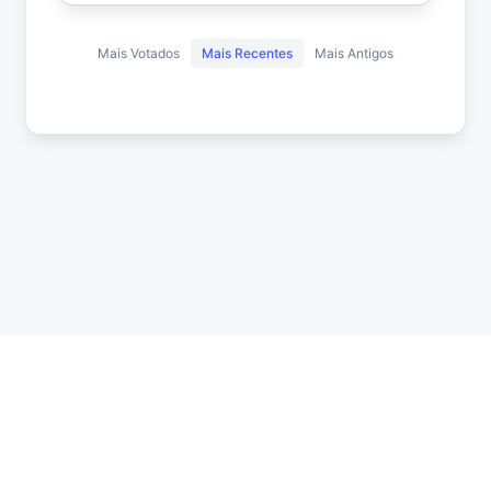
Mais Votados
Mais Recentes
Mais Antigos
API
Estatísticas
Roleta
DMCA
Privacidade
Status
Contato