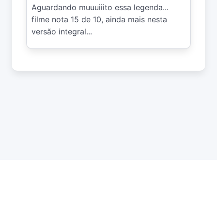
Aguardando muuuiiito essa legenda... 
filme nota 15 de 10, ainda mais nesta 
versão integral...
API
Estatísticas
Roleta
DMCA
Privacidade
Status
Contato