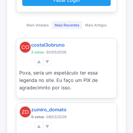
Fazer Login
Mais Votados
Mais Recentes
Mais Antigos
costal3obruno
2 votos
•
30/05/2026
▲
▼
Poxa, seria um espetáculo ter essa 
legenda no site. Eu faço um PIX de 
agradecimnto por isso.
zumiro_domato
0 votos
•
08/03/2026
▲
▼