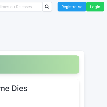
Registre-se
Login
me Dies